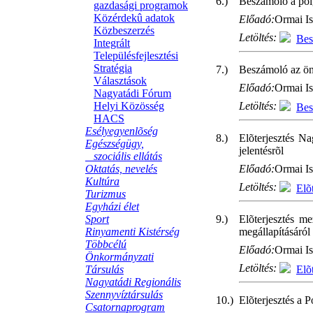
6.)
Beszámoló a polg
gazdasági programok
Közérdekû adatok
Előadó:
Ormai Is
Közbeszerzés
Letöltés:
Bes
Integrált
Településfejlesztési
Stratégia
7.)
Beszámoló az ön
Választások
Előadó:
Ormai Is
Nagyatádi Fórum
Helyi Közösség
Letöltés:
Bes
HACS
Esélyegyenlõség
8.)
Elõterjesztés N
Egészségügy,
jelentésrõl
szociális ellátás
Oktatás, nevelés
Előadó:
Ormai Is
Kultúra
Letöltés:
Elõ
Turizmus
Egyházi élet
Sport
9.)
Elõterjesztés m
Rinyamenti Kistérség
megállapításáról
Többcélú
Előadó:
Ormai Is
Önkormányzati
Letöltés:
Társulás
Elõ
Nagyatádi Regionális
Szennyvíztársulás
10.)
Elõterjesztés a 
Csatornaprogram