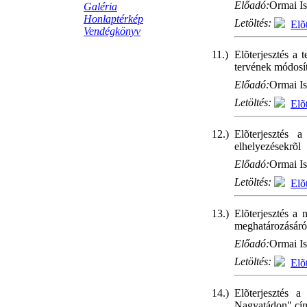
Előadó:
Ormai Is
Galéria
Honlaptérkép
Letöltés:
Elõ
Vendégkönyv
11.)
Elõterjesztés a 
tervének módosít
Előadó:
Ormai Is
Letöltés:
Elõ
12.)
Elõterjesztés 
elhelyezésekrõl
Előadó:
Ormai Is
Letöltés:
Elõ
13.)
Elõterjesztés a 
meghatározásáró
Előadó:
Ormai Is
Letöltés:
Elõ
14.)
Elõterjesztés a
Nagyatádon" címû