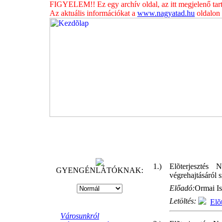
FIGYELEM!! Ez egy archív oldal, az itt megjelenő tar
Az aktuális információkat a
www.nagyatad.hu
oldalon t
1.)
Elõterjesztés
GYENGÉNLÁTÓKNAK:
végrehajtásáról 
Előadó:
Ormai Is
Letöltés:
Elõ
Városunkról