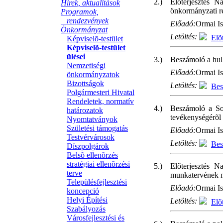
2.)
Elõterjesztés 
Hírek, aktualitások
önkormányzati r
Programok,
rendezvények
Előadó:
Ormai Is
Önkormányzat
Letöltés:
Elõ
Képviselõ-testület
Képviselõ-testület
ülései
3.)
Beszámoló a hull
Nemzetiségi
Előadó:
Ormai Is
önkormányzatok
Bizottságok
Letöltés:
Bes
Polgármesteri Hivatal
Rendeletek, normatív
4.)
Beszámoló a So
határozatok
tevékenységérõl
Nyomtatványok
Születési támogatás
Előadó:
Ormai Is
Testvérvárosok
Letöltés:
Bes
Díszpolgárok
Belsõ ellenõrzés
stratégiai ellenõrzési
5.)
Elõterjesztés 
terve
munkatervének m
Településfejlesztési
Előadó:
Ormai Is
koncepció
Helyi Építési
Letöltés:
Elõ
Szabályozás
Városfejlesztési és