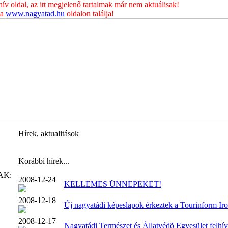
 oldal, az itt megjelenő tartalmak már nem aktuálisak!
 a
www.nagyatad.hu
oldalon találja!
Hírek, aktualitások
Korábbi hírek...
AK:
2008-12-24
KELLEMES ÜNNEPEKET!
2008-12-18
Új nagyatádi képeslapok érkeztek a Tourinform Ir
2008-12-17
Nagyatádi Természet és Állatvédõ Egyesület felhí