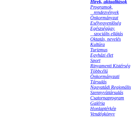
Hírek, aktualitások
Programok,
rendezvények
Önkormányzat
Esélyegyenlõség
Egészségügy,
szociális ellátás
Oktatás, nevelés
Kultúra
Turizmus
Egyházi élet
Sport
Rinyamenti Kistérség
Többcélú
Önkormányzati
Társulás
Nagyatádi Regionális
Szennyvíztársulás
Csatornaprogram
Galéria
Honlaptérkép
Vendégkönyv