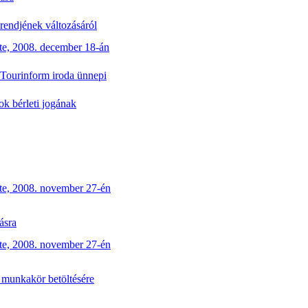
rendjének változásáról
te, 2008. december 18-án
 Tourinform iroda ünnepi
ok bérleti jogának
te, 2008. november 27-én
ásra
te, 2008. november 27-én
i munkakör betöltésére