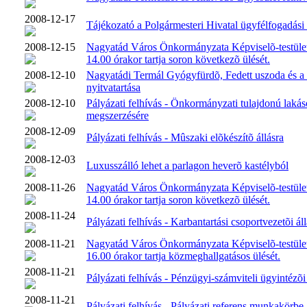
2008-12-17
Tájékozató a Polgármesteri Hivatal ügyfélfogadási 
2008-12-15
Nagyatád Város Önkormányzata Képviselõ-testüle
14.00 órakor tartja soron következõ ülését.
2008-12-10
Nagyatádi Termál Gyógyfürdõ, Fedett uszoda és a
nyitvatartása
2008-12-10
Pályázati felhívás - Önkormányzati tulajdonú lakás
megszerzésére
2008-12-09
Pályázati felhívás - Mûszaki elõkészítõ állásra
2008-12-03
Luxusszálló lehet a parlagon heverõ kastélyból
2008-11-26
Nagyatád Város Önkormányzata Képviselõ-testüle
14.00 órakor tartja soron következõ ülését.
2008-11-24
Pályázati felhívás - Karbantartási csoportvezetõi áll
2008-11-21
Nagyatád Város Önkormányzata Képviselõ-testüle
16.00 órakor tartja közmeghallgatásos ülését.
2008-11-21
Pályázati felhívás - Pénzügyi-számviteli ügyintézõ
2008-11-21
Pályázati felhívás - Pályázati referens munkakörbe