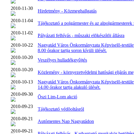
2010-11-30
Hirdetmény - Közmeghallgatás
2010-11-04
Tájékoztató a polgármester és az alpolgármesterek 
2010-11-02
Pályázati felhívás - mûszaki elõkészítõi állásra
2010-10-22
Nagyatád Város Önkormányzata Képviselõ-testület
8.00 órakor tartja soron kívüli ülését.
2010-10-20
Veszélyes hulladékgyûjtés
2010-10-20
Közlemény - környezetvédelmi hatósági eljárás me
2010-10-13
Nagyatád Város Önkormányzata Képviselõ-testület
14.00 órakor tartja alakuló ülését.
2010-09-30
Õszi Lim-Lom akció
2010-09-23
Tájékoztató védõoltásról
2010-09-21
Autómentes Nap Nagyatádon
2010-09-21
Pályázati felhívás - Karbantartó munkakör betöltés