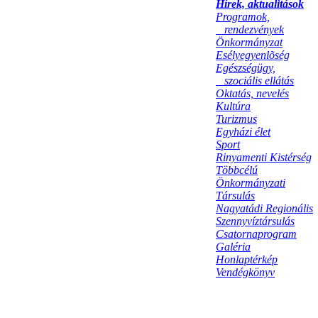
Hírek, aktualitások
Programok,
rendezvények
Önkormányzat
Esélyegyenlõség
Egészségügy,
szociális ellátás
Oktatás, nevelés
Kultúra
Turizmus
Egyházi élet
Sport
Rinyamenti Kistérség
Többcélú
Önkormányzati
Társulás
Nagyatádi Regionális
Szennyvíztársulás
Csatornaprogram
Galéria
Honlaptérkép
Vendégkönyv