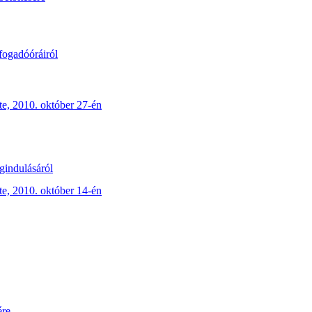
fogadóóráiról
e, 2010. október 27-én
gindulásáról
e, 2010. október 14-én
ére