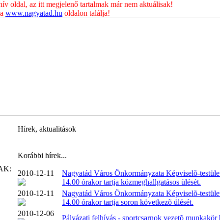
 oldal, az itt megjelenő tartalmak már nem aktuálisak!
 a
www.nagyatad.hu
oldalon találja!
Hírek, aktualitások
Korábbi hírek...
AK:
2010-12-11
Nagyatád Város Önkormányzata Képviselõ-testüle
14.00 órakor tartja közmeghallgatásos ülését.
2010-12-11
Nagyatád Város Önkormányzata Képviselõ-testüle
14.00 órakor tartja soron következõ ülését.
2010-12-06
Pályázati felhívás - sportcsarnok vezetõ munkakör 