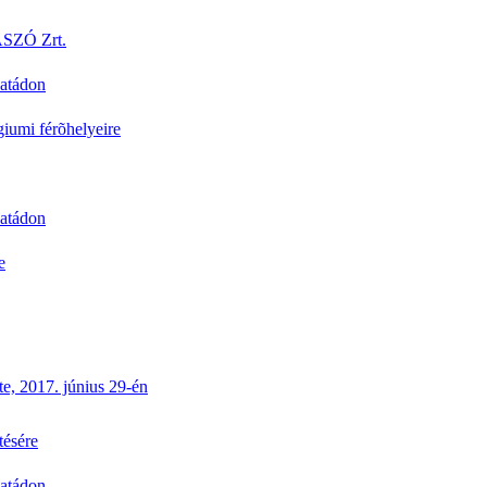
SZÓ Zrt.
atádon
iumi férõhelyeire
atádon
e
e, 2017. június 29-én
tésére
atádon