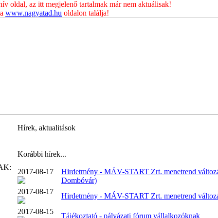
 oldal, az itt megjelenő tartalmak már nem aktuálisak!
 a
www.nagyatad.hu
oldalon találja!
Hírek, aktualitások
Korábbi hírek...
AK:
2017-08-17
Hirdetmény - MÁV-START Zrt. menetrend változá
Dombóvár)
2017-08-17
Hirdetmény - MÁV-START Zrt. menetrend változá
2017-08-15
Tájékoztató - pályázati fórum vállalkozóknak