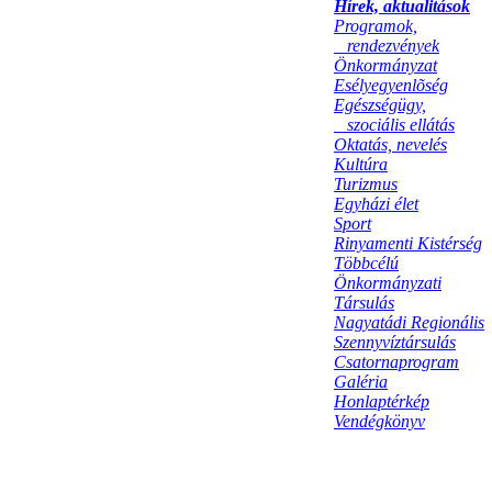
Hírek, aktualitások
Programok,
rendezvények
Önkormányzat
Esélyegyenlõség
Egészségügy,
szociális ellátás
Oktatás, nevelés
Kultúra
Turizmus
Egyházi élet
Sport
Rinyamenti Kistérség
Többcélú
Önkormányzati
Társulás
Nagyatádi Regionális
Szennyvíztársulás
Csatornaprogram
Galéria
Honlaptérkép
Vendégkönyv