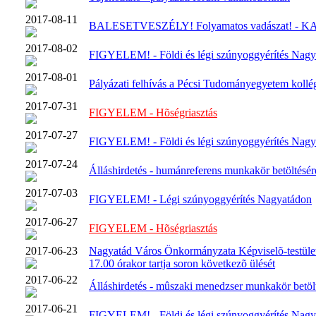
2017-08-11
BALESETVESZÉLY! Folyamatos vadászat! - KA
2017-08-02
FIGYELEM! - Földi és légi szúnyoggyérítés Nagy
2017-08-01
Pályázati felhívás a Pécsi Tudományegyetem kollég
2017-07-31
FIGYELEM - Hõségriasztás
2017-07-27
FIGYELEM! - Földi és légi szúnyoggyérítés Nagy
2017-07-24
Álláshirdetés - humánreferens munkakör betöltésér
2017-07-03
FIGYELEM! - Légi szúnyoggyérítés Nagyatádon
2017-06-27
FIGYELEM - Hõségriasztás
2017-06-23
Nagyatád Város Önkormányzata Képviselõ-testület
17.00 órakor tartja soron következõ ülését
2017-06-22
Álláshirdetés - mûszaki menedzser munkakör betöl
2017-06-21
FIGYELEM! - Földi és légi szúnyoggyérítés Nagy