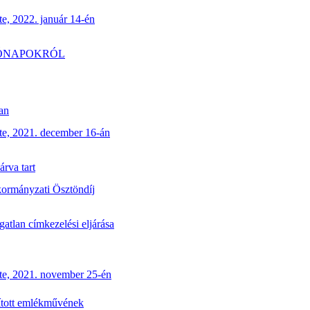
e, 2022. január 14-én
IÓNAPOKRÓL
an
te, 2021. december 16-án
rva tart
kormányzati Ösztöndíj
atlan címkezelési eljárása
te, 2021. november 25-én
újított emlékművének