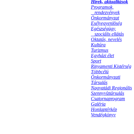
Hírek, aktualitások
Programok,
rendezvények
Önkormányzat
Esélyegyenlõség
Egészségügy,
szociális ellátás
Oktatás, nevelés
Kultúra
Turizmus
Egyházi élet
Sport
Rinyamenti Kistérség
Többcélú
Önkormányzati
Társulás
Nagyatádi Regionális
Szennyvíztársulás
Csatornaprogram
Galéria
Honlaptérkép
Vendégkönyv