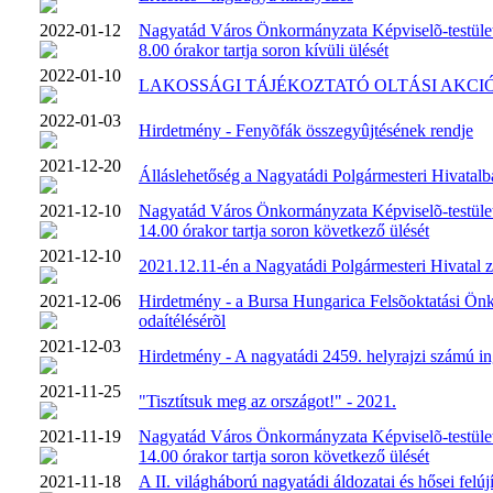
2022-01-12
Nagyatád Város Önkormányzata Képviselõ-testület
8.00 órakor tartja soron kívüli ülését
2022-01-10
LAKOSSÁGI TÁJÉKOZTATÓ OLTÁSI AKC
2022-01-03
Hirdetmény - Fenyõfák összegyûjtésének rendje
2021-12-20
Álláslehetőség a Nagyatádi Polgármesteri Hivatalb
2021-12-10
Nagyatád Város Önkormányzata Képviselõ-testüle
14.00 órakor tartja soron következő ülését
2021-12-10
2021.12.11-én a Nagyatádi Polgármesteri Hivatal zá
2021-12-06
Hirdetmény - a Bursa Hungarica Felsõoktatási Ön
odaítélésérõl
2021-12-03
Hirdetmény - A nagyatádi 2459. helyrajzi számú ing
2021-11-25
"Tisztítsuk meg az országot!" - 2021.
2021-11-19
Nagyatád Város Önkormányzata Képviselõ-testüle
14.00 órakor tartja soron következő ülését
2021-11-18
A II. világháború nagyatádi áldozatai és hősei fel