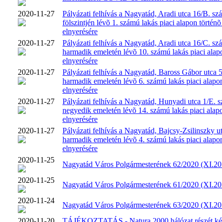
2020-11-27
Pályázati felhívás a Nagyatád, Aradi utca 16/B. szá
fölszintjén lévõ 1. számú lakás piaci alapon történõ
elnyerésére
2020-11-27
Pályázati felhívás a Nagyatád, Aradi utca 16/C. szá
harmadik emeletén lévõ 10. számú lakás piaci alapo
elnyerésére
2020-11-27
Pályázati felhívás a Nagyatád, Baross Gábor utca 5
harmadik emeletén lévõ 6. számú lakás piaci alapon
elnyerésére
2020-11-27
Pályázati felhívás a Nagyatád, Hunyadi utca 1/E. sz
negyedik emeletén lévõ 14. számú lakás piaci alapo
elnyerésére
2020-11-27
Pályázati felhívás a Nagyatád, Bajcsy-Zsilinszky ut
harmadik emeletén lévõ 4. számú lakás piaci alapon
elnyerésére
2020-11-25
Nagyatád Város Polgármesterének 62/2020 (XI.20.
2020-11-25
Nagyatád Város Polgármesterének 61/2020 (XI.20.
2020-11-24
Nagyatád Város Polgármesterének 63/2020 (XI.20.
2020-11-20
TÁJÉKOZTATÁS - Natura 2000 hálózat részét k