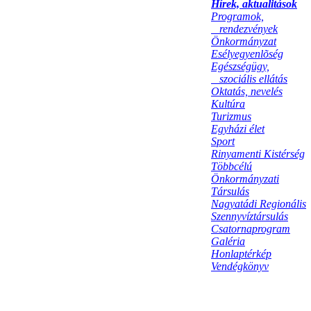
Hírek, aktualitások
Programok,
rendezvények
Önkormányzat
Esélyegyenlõség
Egészségügy,
szociális ellátás
Oktatás, nevelés
Kultúra
Turizmus
Egyházi élet
Sport
Rinyamenti Kistérség
Többcélú
Önkormányzati
Társulás
Nagyatádi Regionális
Szennyvíztársulás
Csatornaprogram
Galéria
Honlaptérkép
Vendégkönyv