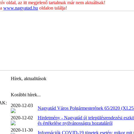
 oldal, az itt megjelenő tartalmak már nem aktuálisak!
 a
www.nagyatad.hu
oldalon találja!
Hírek, aktualitások
Korábbi hírek...
AK:
2020-12-03
Nagyatád Város Polgármesterének 65/2020 (XI.25.
2020-12-02
Hirdetmény - Nagyatád új településrendezési eszkö
és értékelése nyilvánosságra hozataláról
2020-11-30
Információk COVID-19 tünetek esetén: mikor mit 