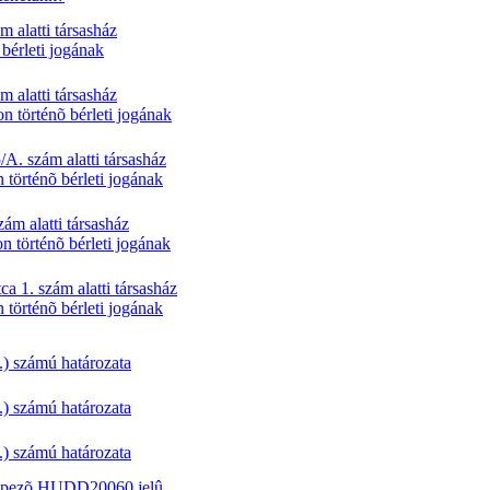
m alatti társasház
 bérleti jogának
m alatti társasház
n történõ bérleti jogának
/A. szám alatti társasház
 történõ bérleti jogának
ám alatti társasház
n történõ bérleti jogának
ca 1. szám alatti társasház
 történõ bérleti jogának
) számú határozata
) számú határozata
) számú határozata
épezõ HUDD20060 jelû,