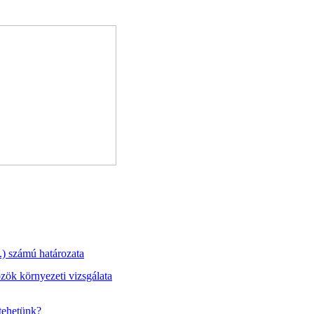
) számú határozata
zök környezeti vizsgálata
tehetünk?