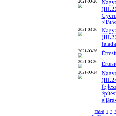
2021-03-26
Nagya
(III.
Gyerm
ellátá
2021-03-26
Nagya
(III.
felada
2021-03-26
Értesí
2021-03-26
Értesí
2021-03-24
Nagya
(III.2
fejle
építés
eljárá
Előző
1
2