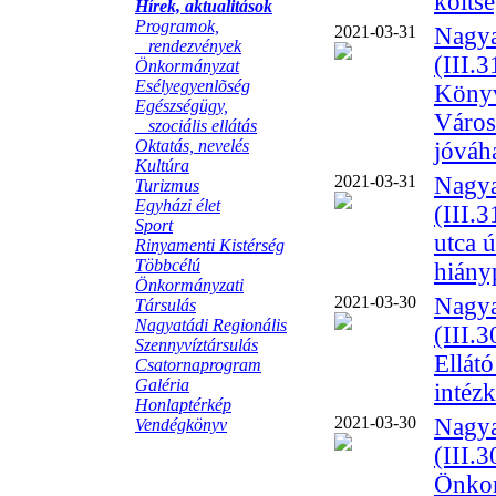
költs
Hírek, aktualitások
Programok,
2021-03-31
Nagya
rendezvények
(III.
Önkormányzat
Esélyegyenlõség
Könyv
Egészségügy,
Város
szociális ellátás
Oktatás, nevelés
jóváh
Kultúra
2021-03-31
Nagya
Turizmus
Egyházi élet
(III.
Sport
utca ú
Rinyamenti Kistérség
Többcélú
hiány
Önkormányzati
2021-03-30
Nagya
Társulás
Nagyatádi Regionális
(III.
Szennyvíztársulás
Ellát
Csatornaprogram
Galéria
intéz
Honlaptérkép
2021-03-30
Nagya
Vendégkönyv
(III.
Önkor