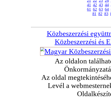
21
22
23
24
41
42
43
44
61
62
63
64
81
82
83
Közbeszerzési együt
Közbeszerzési és E
Az oldalon találha
Önkormányzatán
Az oldal megtekintéséhe
Levél a webmesterne
Oldalkészít