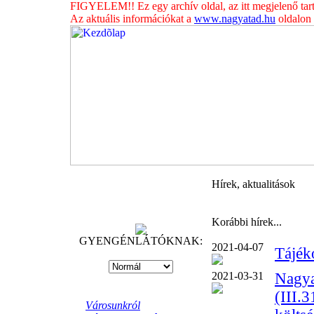
FIGYELEM!! Ez egy archív oldal, az itt megjelenő tar
Az aktuális információkat a
www.nagyatad.hu
oldalon t
Hírek, aktualitások
Korábbi hírek...
GYENGÉNLÁTÓKNAK:
2021-04-07
Tájék
2021-03-31
Nagya
(III.
Városunkról