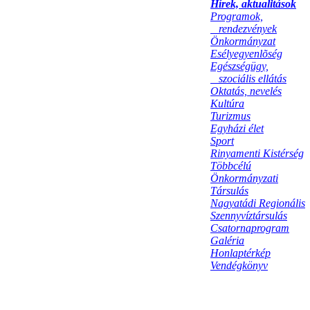
Hírek, aktualitások
Programok,
rendezvények
Önkormányzat
Esélyegyenlõség
Egészségügy,
szociális ellátás
Oktatás, nevelés
Kultúra
Turizmus
Egyházi élet
Sport
Rinyamenti Kistérség
Többcélú
Önkormányzati
Társulás
Nagyatádi Regionális
Szennyvíztársulás
Csatornaprogram
Galéria
Honlaptérkép
Vendégkönyv