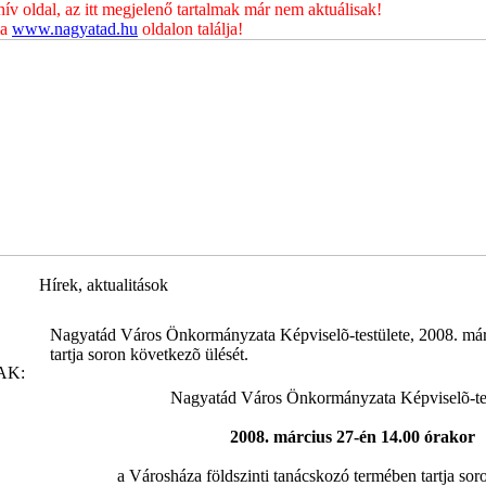
 oldal, az itt megjelenő tartalmak már nem aktuálisak!
 a
www.nagyatad.hu
oldalon találja!
Hírek, aktualitások
Nagyatád Város Önkormányzata Képviselõ-testülete, 2008. már
tartja soron következõ ülését.
AK:
Nagyatád Város Önkormányzata Képviselõ-tes
2008. március 27-én 14.00 órakor
a Városháza földszinti tanácskozó termében tartja soro