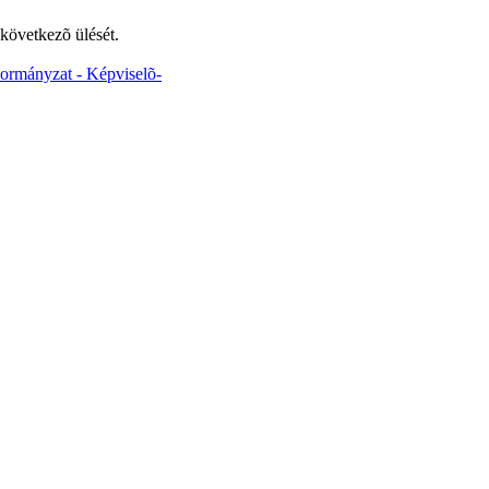
 következõ ülését.
ormányzat - Képviselõ-