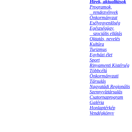
Hírek, aktualitások
Programok,
rendezvények
Önkormányzat
Esélyegyenlõség
Egészségügy,
szociális ellátás
Oktatás, nevelés
Kultúra
Turizmus
Egyházi élet
Sport
Rinyamenti Kistérség
Többcélú
Önkormányzati
Társulás
Nagyatádi Regionális
Szennyvíztársulás
Csatornaprogram
Galéria
Honlaptérkép
Vendégkönyv