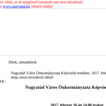
 oldal, az itt megjelenő tartalmak már nem aktuálisak!
 a
www.nagyatad.hu
oldalon találja!
Hírek, aktualitások
Nagyatád Város Önkormányzata Képviselõ-testülete, 2017. feb
tartja soron következõ ülését
AK:
Nagyatád Város Önkormányzata Képviselõ
2017. február 16-án 14.00 órakor