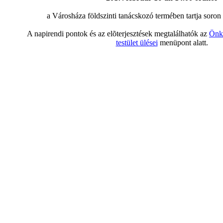
a Városháza földszinti tanácskozó termében tartja soron
A napirendi pontok és az elõterjesztések megtalálhatók az
Önk
testület ülései
menüpont alatt.